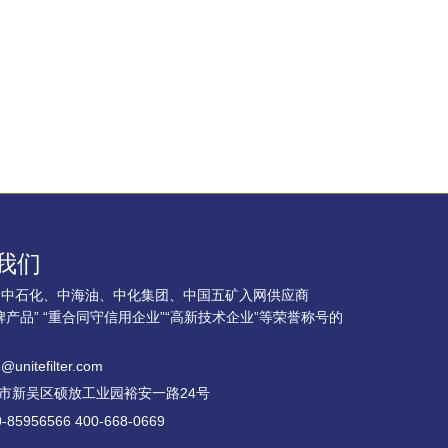
我们
、中石化、中海油、中化集团、中国五矿入网供应商
牌产品” “重合同守信用企业”“高新技术企业”等荣誉称号的
。
e@unitefilter.com
市新吴区硕放工业园裕安一路24号
-85956566 400-668-0669