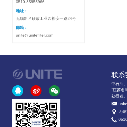
0510-85955966
地址：
无锡新区硕放工业园裕安一路24号
邮箱：
unite@unitefilter.com
联系
中石油
“江苏名
获得者
unit
无锡
0510