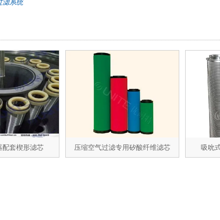
过滤系统
器配套楔形滤芯
压缩空气过滤专用矽酸纤维滤芯
吸吮