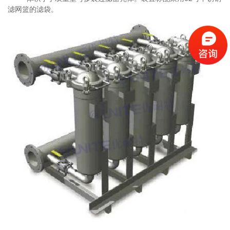
滤网篮的滤袋。