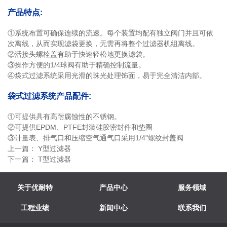
产品特点:
①系统布置可确保连续的流速。每个装置均配有独立阀门并且可依
次离线，从而实现滤袋更换，无需再将整个过滤器机组离线。
②活接头螺栓盖有助于快速轻松地更换滤袋。
③操作方便的1/4球阀有助于精确控制流量。
④袋式过滤系统采用光滑的珠光处理饰面，易于完全清洁内部。
袋式过滤系统产品配件:
①可提供具有高耐腐蚀性的不锈钢。
②可提供EPDM、PTFE封装硅胶密封件和垫圈
③计量表、排气口和压缩空气通气口采用1/4"螺纹封盖阀
上一篇：
Y型过滤器
下一篇：
T型过滤器
关于优耐特
产品中心
服务领域
工程业绩
新闻中心
联系我们