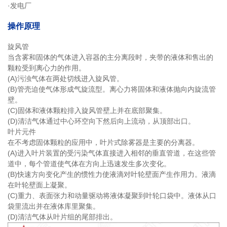
·发电厂
操作原理
旋风管
当含雾和固体的气体进入容器的主分离段时，夹带的液体和售出的
颗粒受到离心力的作用。
(A)污浊气体在两处切线进入旋风管。
(B)管壳迫使气体形成气旋流型。离心力将固体和液体抛向内旋流管
壁。
(C)固体和液体颗粒排入旋风管壁上并在底部聚集。
(D)清洁气体通过中心环空向下然后向上流动，从顶部出口。
叶片元件
在不考虑固体颗粒的应用中，叶片式除雾器是主要的分离器。
(A)进入叶片装置的受污染气体直接进入相邻的垂直管道，在这些管
道中，每个管道使气体在方向上迅速发生多次变化。
(B)快速方向变化产生的惯性力使液滴对叶轮壁面产生作用力。液滴
在叶轮壁面上凝聚。
(C)重力、表面张力和动量驱动将液体凝聚到叶轮口袋中。液体从口
袋里流出并在液体库里聚集。
(D)清洁气体从叶片组的尾部排出。