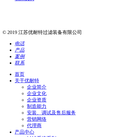
unite@unitefilter.com
无锡市新吴区硕放工业园裕安一路24号
15951568878 400-668-0669
© 2019 江苏优耐特过滤装备有限公司
电话
产品
案例
联系
首页
关于优耐特
企业简介
企业文化
企业资质
制造能力
安装、调试及售后服务
营销网络
代理商
产品中心