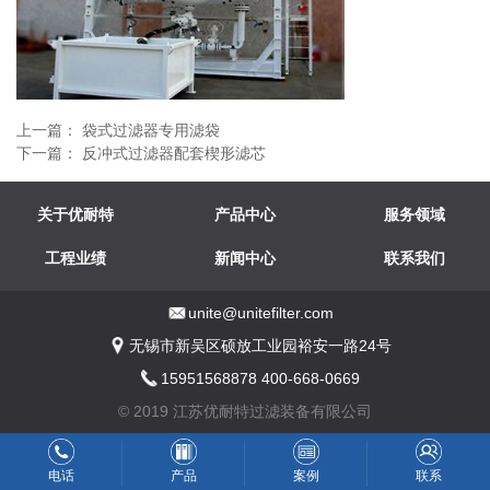
上一篇：
袋式过滤器专用滤袋
下一篇：
反冲式过滤器配套楔形滤芯
关于优耐特
产品中心
服务领域
工程业绩
新闻中心
联系我们
unite@unitefilter.com
无锡市新吴区硕放工业园裕安一路24号
15951568878 400-668-0669
© 2019 江苏优耐特过滤装备有限公司
电话
产品
案例
联系