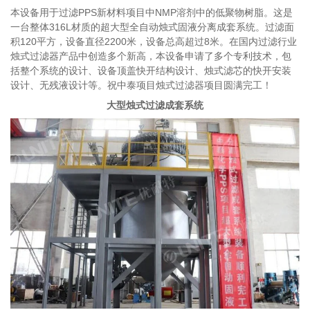
本设备用于过滤PPS新材料项目中NMP溶剂中的低聚物树脂。这是
一台整体316L材质的超大型全自动烛式固液分离成套系统。过滤面
积120平方，设备直径2200米，设备总高超过8米。在国内过滤行业
烛式过滤器产品中创造多个新高，本设备申请了多个专利技术，包
括整个系统的设计、设备顶盖快开结构设计、烛式滤芯的快开安装
设计、无残液设计等。祝中泰项目烛式过滤器项目圆满完工！
大型烛式过滤成套系统