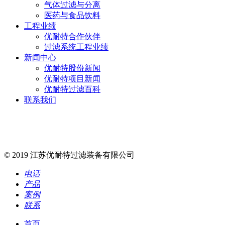
气体过滤与分离
医药与食品饮料
工程业绩
优耐特合作伙伴
过滤系统工程业绩
新闻中心
优耐特股份新闻
优耐特项目新闻
优耐特过滤百科
联系我们
unite@unitefilter.com
无锡市新吴区硕放工业园裕安一路24号
15951568878 400-668-0669
© 2019 江苏优耐特过滤装备有限公司
电话
产品
案例
联系
首页