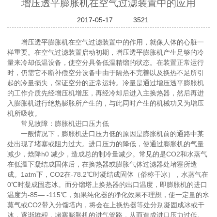
增压透平膨胀机在空气过滤装置中的应用
2017-05-17
3521
增压透平膨胀机在空气过滤装置中的作用，就像人体的心脏一
样重要。在空气过滤装置启动初期，增压透平膨胀机产生足够的冷
量来冷却低温设备，使空分具备低温精馏的状态。在装置正常运行
时，仍需它不断补偿空分设备中由于隔热不完善以及换热不足所引
起的冷量损失，保证空分的正常运转。冷量是通过增压透平膨胀机
的工作介质先经增压机增压，再经冷却后进入主换热器，然后再进
入膨胀机进行绝热膨胀所产生的，与此同时产生的机械功又为增压
机所吸收。
常见故障：膨胀机进口压力低
一般情况下，膨胀机进口压力低的原因是膨胀机前的通路中某
处出现了堵塞或阻力过大。进口压力的降低，使通过膨胀机的气量
减少，焓降h0 减少，造成总的制冷量减少。常见的是CO2和水蒸气
在低温下凝结成固体后，在换热器或膨胀气体过滤器处堵塞所造
成。1atm下，CO2在-78.2℃时凝结成固体（俗称干冰），水蒸气在
0℃时凝成固态冰。而分馏塔上换热器的出口温度，即膨胀机的进口
温度为-85— -115℃，如果纯化器的净化效果不理想，使一定量的水
蒸气或CO2带入分馏塔内，将会在上换热器等处分别凝固成冰或干
冰，逐渐堆积，堵塞膨胀机的进气管路，从而造成进口压力过低。