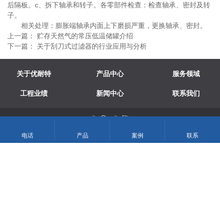
后隔板。c、拆下轴承和转子。各零部件检查：检查轴承、密封及转
子。
相关处理：膨胀端轴承内面上下磨损严重，更换轴承、密封。
上一篇：
贮存天然气的常压低温储罐介绍
下一篇：
关于刮刀式过滤器的行业应用与分析
关于优耐特
产品中心
服务领域
工程业绩
新闻中心
联系我们
unite@unitefilter.com
无锡市新吴区硕放工业园裕安一路24号
电话
产品
案例
联系
15951568878 400-668-0669
© 2019 江苏优耐特过滤装备有限公司
首页
关于优耐特