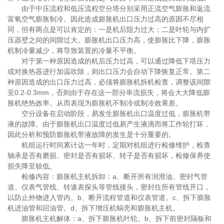
由于中压流程和低压流程空分塔分别采用正流空气膨胀和返流
富氧空气膨胀制冷。因此造成膨胀机出口压力过高的原因不尽相
同，但有两点是可以肯定的：一是机后阻力过大；二是叶轮与内扩
压器壁之间的间隙过大。膨胀机出口压力高，使膨胀比下降，膨胀
机制冷量减少，将导致装置的冷量不平衡。
对于第一种原因造成的机后压力过高，可以通过降低下塔压力
或对换热器进行加温吹除，则出口压力会自动下降恢复正常。第二
种原因造成的出口压力过高，必须将膨胀机拆机检查，调整该间隙
至0.2-0.3mm，否则由于存在这一部分串流损失，将会大大降低膨
胀机绝热效率。从而表现为膨胀机不制冷或制冷效果差。
空分设备在启动阶段，易发生膨胀机出口温度过低，膨胀机带
液的故障。由于膨胀机出口温度过低易产生液滴而将工作轮打坏，
因此分析和预防膨胀机带液故障的发生是十分重要的。
机组运行时间累计达一年时，定期对机组进行检修维护，检查
轴承是否有磨损、密封是否有损坏、转子是否有损坏，检修保养使
损失降至较低。
检修内容：膨胀机主机拆卸：a、断开所有润滑油、密封气管
道、仪表气管线、转速表探头等管线接头，密封住所有管线开口，
以防止外物进入管内。b、断开流程管道和仪表管道。c、拆下膨胀
机进油管和回油管。d、拆下增压机蜗壳和膨胀机主机。
膨胀机主机解体：a、拆下膨胀机叶轮。b、拆下前密封隔板和